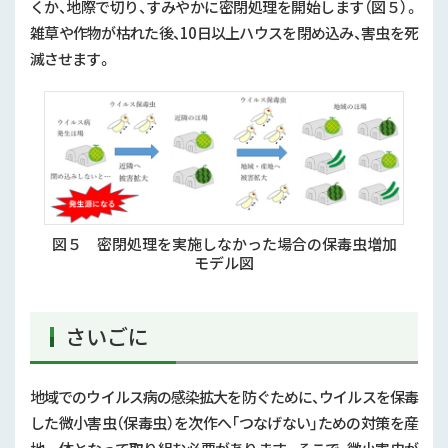
くか、地際で切り、すみやかに密閉処理を開始します（図５）。
雑草や作物が枯れた後、
10
日以上ハウスを閉め込み、害虫を死
滅させます。
図５ 密閉処理を実施しなかった場合の保毒虫増加
モデル図
さいごに
地域でのウイルス病の感染拡大を防ぐために、ウイルスを保毒
した微小害虫（保毒虫）を次作へ「つなげない」ための対策を産