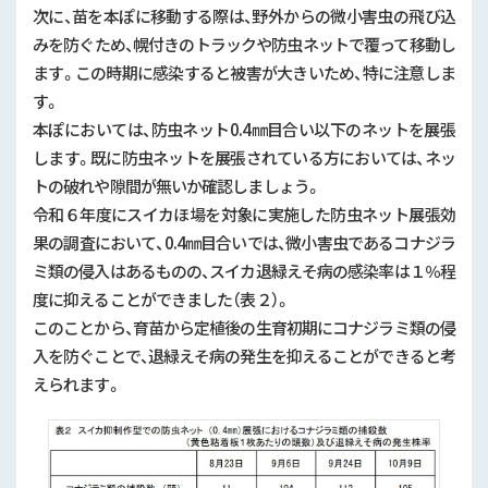
次に、苗を本ぽに移動する際は、野外からの微小害虫の飛び込
みを防ぐため、幌付きのトラックや防虫ネットで覆って移動し
ます。この時期に感染すると被害が大きいため、特に注意しま
す。
本ぽにおいては、防虫ネット
0.4
㎜目合い以下のネットを展張
します。既に防虫ネットを展張されている方においては、ネッ
トの破れや隙間が無いか確認しましょう。
令和６年度にスイカほ場を対象に実施した防虫ネット展張効
果の調査において、
0.4
㎜目合いでは、微小害虫であるコナジラ
ミ類の侵入はあるものの、スイカ退緑えそ病の感染率は１％程
度に抑えることができました（表２）。
このことから、育苗から定植後の生育初期にコナジラミ類の侵
入を防ぐことで、退緑えそ病の発生を抑えることができると考
えられます。