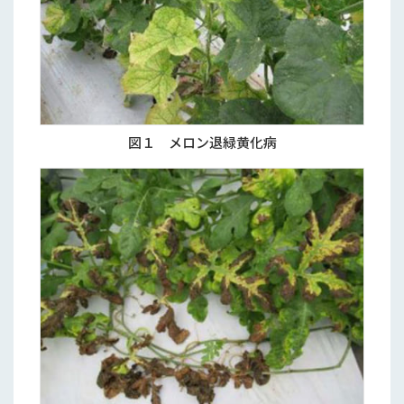
図１ メロン退緑黄化病