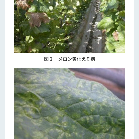
図３ メロン黄化えそ病