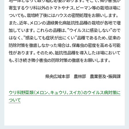
地一体となって取り組む必要があります。そこで、微小害虫が
寄生するウリ科以外のトマトやナス、ピーマン等の栽培ほ場に
ついても、栽培終了後にはハウスの密閉処理をお願いします。
また、近年、メロンの退緑黄化病抵抗性品種の栽培が各地で増
加しています。これらの品種は、”ウイルスに感染しない”ので
はなく、”感染しても症状が出にくい”品種であるため、従来の
防除対策を徹底しなかった場合は、保毒虫の密度を高める可能
性があります。そのため、抵抗性品種を導入したほ場において
も、引き続き微小害虫の防除対策の徹底をお願いします。
県央広域本部 農林部 農業普及・振興課
ウリ科野菜類（メロン、キュウリ、スイカ）のウイルス病対策に
ついて