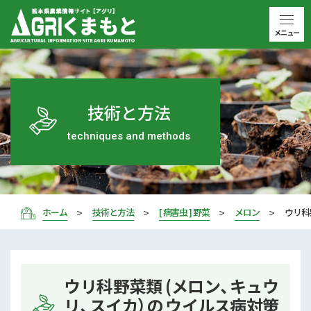
メニュー
技術と方法
techniques and methods
ホーム
技術と方法
[ 病害虫 ] 野菜
メロン
ウリ科
ウリ科野菜類 (メロン、キュウ
リ、スイカ）の ウイルス病対策