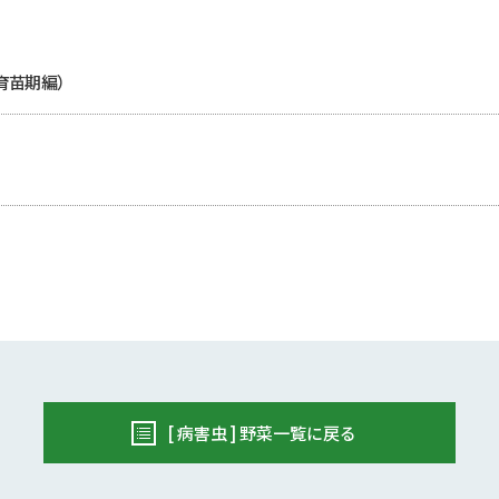
育苗期編）
[ 病害虫 ] 野菜一覧に戻る