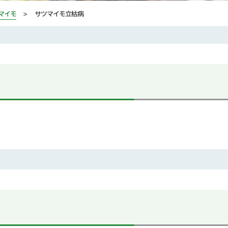
マイモ
サツマイモ立枯病