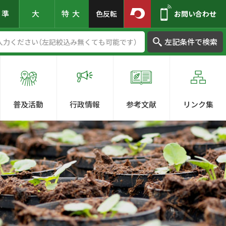
標準
大
特大
色反転
お問い合わせ
左記条件で検索
普及活動
行政情報
参考文献
リンク集