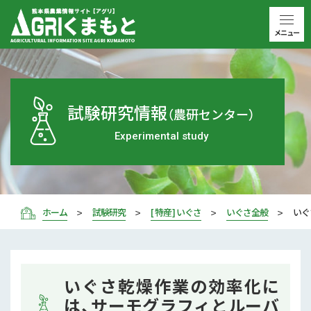
メニュー
試験研究情報
（農研センター）
Experimental study
ホーム
試験研究
[ 特産 ] いぐさ
いぐさ全般
いぐ
いぐさ乾燥作業の効率化に
は、サーモグラフィとルーバ