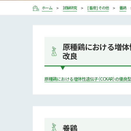
ホーム
試験研究
[ 畜産 ] その他
養鶏
原種鶏における増体
改良
原種鶏における増体性遺伝子（CCKAR）の優
養鶏