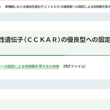
原種鶏における増体性遺伝子（ＣＣＫＡＲ）の優良型への固定による肉用鶏天草
性遺伝子（ＣＣＫＡＲ）の優良型への固
良型への固定による肉用鶏天草大王の改良
（PDFファイル）