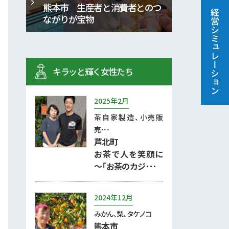
熊本市 生産者と消費者とのつ
経営シミュレーション
ながりが宝物
キラッと輝く女性たち
2025年2月
茶自家製造、小売販
売･･･
芦北町
お茶で人を笑顔に
～「お茶のカジ･･･
2024年12月
みかん、梨、タケノコ
熊本市