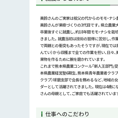
美鈴さんのご実家は祖父の代からのモモ・ナシ
美鈴さんが果樹づくりの
3
代目です。県立農業
卒業後すぐに就農し、約
18
年間モモ・ナシを栽
きました。就農当初は技術の習得に苦労し、作
で両親との衝突もあったそうですが、現在では
んてい）から収穫まで全ての作業を担い、日々、
果物を作るために腕を磨かれています。
これまで熊本県農業コンクール「新人王部門」受
本県農業経営塾
6
期生、熊本県青年農業者クラブ
クラブ）球磨支部で会長を務めるなど、地域の
ダーとして活躍されてきました。現在は
4
歳に
さんの母親として、ご家庭でも活躍されていま
仕事へのこだわり