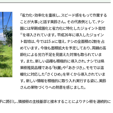
「省力化・効率化を重視し、スピード感をもって作業する
ことが大事」と話す美鈴さん。その代表例として、ナシ
園には早期成園化と省力化に特化したジョイント栽培
※
を導入されています。平成
26
年に導入したジョイン
ト栽培は、今では
15
ａに増え、ナシの全面積の
2
割を占
めています。今後も面積拡大を予定しており、両親の高
齢化による労力不足を見据えた対策も取られていま
す。また、新しい品種も積極的に導入され、ナシでは県
果樹推奨品種である「秋麗」や「あきづき」、モモでは温
暖化に対応した「さくひめ」を早くから導入されていま
す。新しい情報を積極的に取り入れ実行する姿に、美鈴
さんの果物づくりへの熱意を感じました。
平に誘引し、隣接樹の主枝基部と接木することによりナシ樹を連続的に