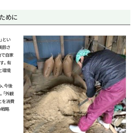
ために
」とい
美鈴さ
動で自家
す。有
と環境
み、今後
。「外観
とを消費
の戦略