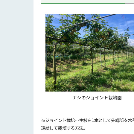
ナシのジョイント栽培園
※ジョイント栽培…主枝を
1
本として先端部を水
連結して栽培する方法。