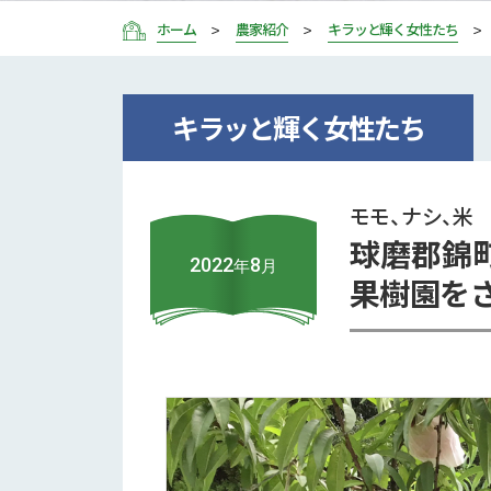
ホーム
農家紹介
キラッと輝く女性たち
キラッと輝く女性たち
モモ、ナシ、米
球磨郡錦
2022
8
年
月
果樹園を