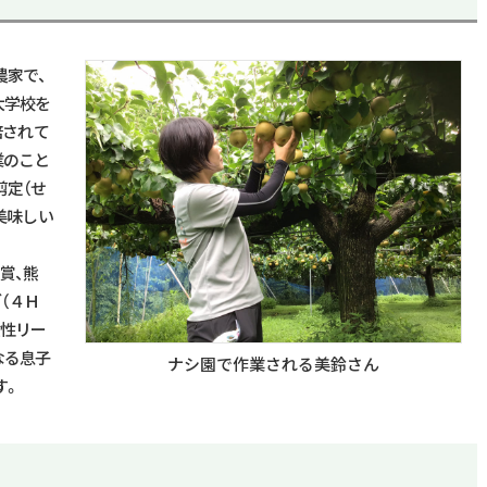
農家で、
大学校を
培されて
業のこと
剪定（せ
美味しい
賞、熊
（４Ｈ
女性リー
なる息子
ナシ園で作業される美鈴さん
す。