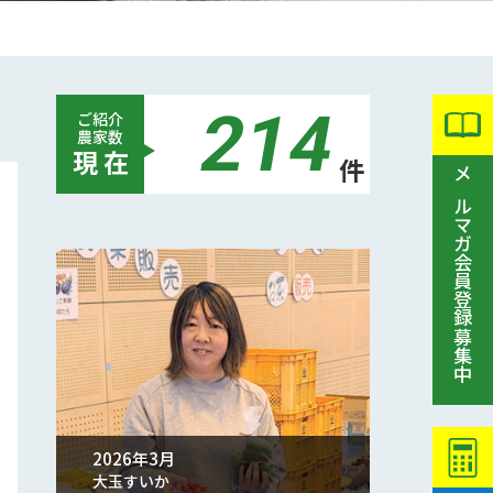
214
ご紹介
農家数
現 在
件
メルマガ会員登録募集中
2026年3月
大玉すいか