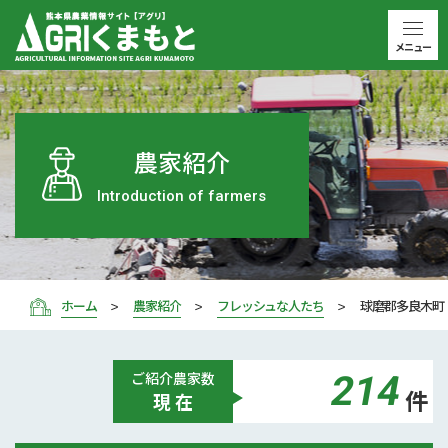
メニュー
農家紹介
Introduction of farmers
ホーム
農家紹介
フレッシュな人たち
球磨郡多良木町 
214
ご紹介
農家数
件
現 在