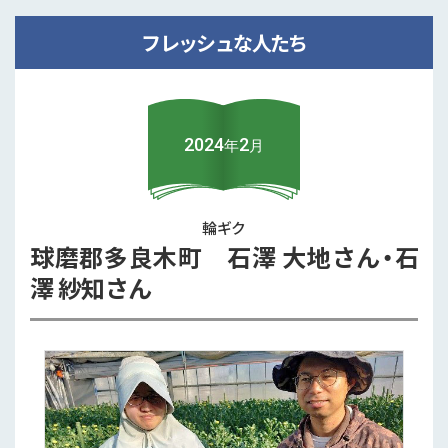
林田 直也 さん
フレッシュな人たち
2026年6月
スイカ・メロン
山鹿市
2024
2
年
月
木本 圭哉 さん
輪ギク
一覧を見る
球磨郡多良木町 石澤 大地さん・石
澤 紗知さん