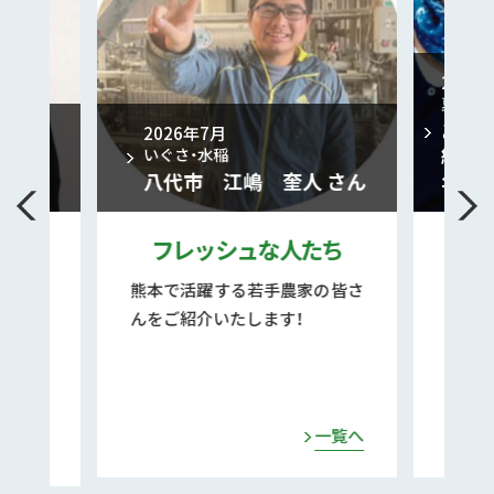
2026年2月
夏菊、秋菊、年末
あさぎり町 
2026年7月
経営に生かす
いぐさ・水稲
八代市 江嶋 奎人 さん
年
フレッシュな人たち
こだわ
熊本で活躍する若手農家の皆さ
まじめに、正直
んをご紹介いたします！
長年農業に携わ
農業を実践する
ご紹介いたしま
一覧へ