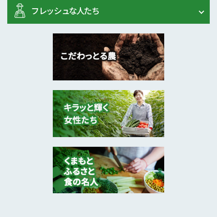
フレッシュな人たち
2026年6月
レイシ、水稲、キャベ･･･
熊本市
山本 浩貴 さん
2026年6月
玉名市
末永 龍宝 さん
2026年6月
不知火類やたまねぎ、･･･
津奈木町