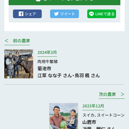
シェア
ツイート
LINEで送る
＜ 前の農家
2024年3月
肉用牛繁殖
菊池市
江草 なな子 さん・鳥羽 楓 さん
次の農家 ＞
2023年12月
スイカ、スイートコーン
山鹿市
近藤 雅仁 さん