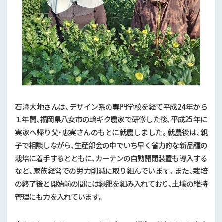
石澤大地さんは、デザイン系の専門学校を経て平成
24
年から
１年間、福岡県八女市の輪ギク農家で研修した後、平成
25
年に
実家へ帰り父・忠実さんのもとに就農しました。就農後は、親
子で相談しながら、生産部会の中でいち早く省力的な新品種の
栽培に着手するとともに、カーテンの自動開閉装置も導入する
など、家族経営での労力削減に取り組んでいます。また、栽培
の終了後と開始前の間には緑肥を組み入れており、土壌の維持
管理にも力を入れています。