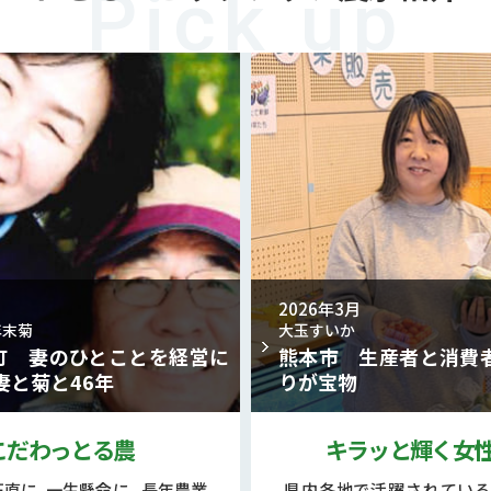
2026年3月
年末菊
大玉すいか
町 妻のひとことを経営に
熊本市 生産者と消費
妻と菊と46年
りが宝物
こだわっとる農
キラッと輝く女
正直に、一生懸命に、 長年農業
県内各地で活躍されてい