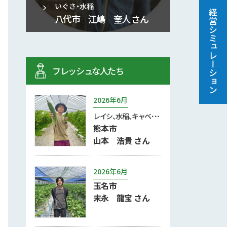
いぐさ・水稲
経営シミュレーション
八代市 江嶋 奎人 さん
フレッシュな人たち
2026年6月
レイシ、水稲、キャベ･･･
熊本市
山本 浩貴 さん
2026年6月
玉名市
末永 龍宝 さん