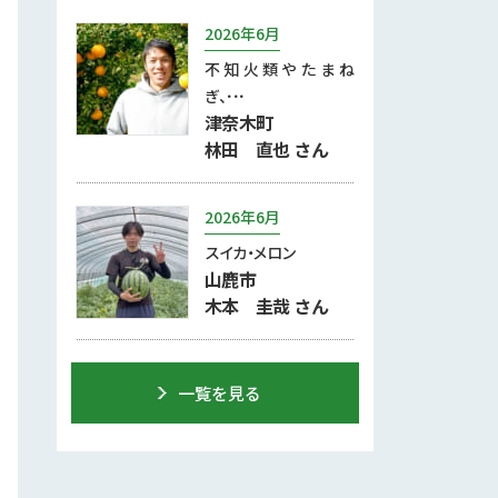
2026年6月
不知火類やたまね
ぎ、･･･
津奈木町
林田 直也 さん
2026年6月
スイカ・メロン
山鹿市
木本 圭哉 さん
一覧を見る