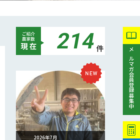
214
ご紹介
農家数
現 在
件
メルマガ会員登録募集中
2026年7月