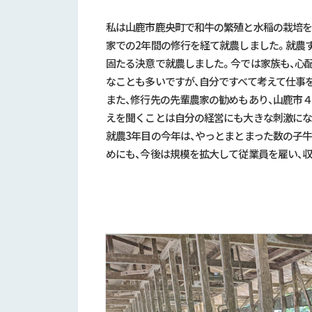
私は山鹿市鹿央町で和牛の繁殖と水稲の栽培を
家での
2
年間の修行を経て就農しました。就農
固たる決意で就農しました。今では家族も、心
なことも多いですが、自分ですべて考えて仕事
また、修行先の先輩農家の勧めもあり、山鹿市
えを聞くことは自分の経営にも大きな刺激にな
就農
3
年目の今年は、やっとまとまった数の子
めにも、今後は規模を拡大して従業員を雇い、