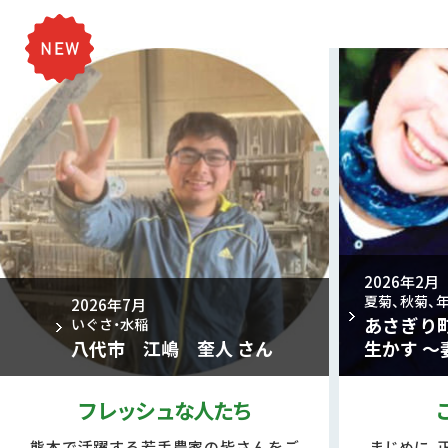
2026年2月
夏菊、秋菊、
2026年7月
あさぎり
いぐさ・水稲
八代市 江嶋 奎人 さん
生かす ～
フレッシュな人たち
熊本で活躍する若手農家の皆さんをご
まじめに、