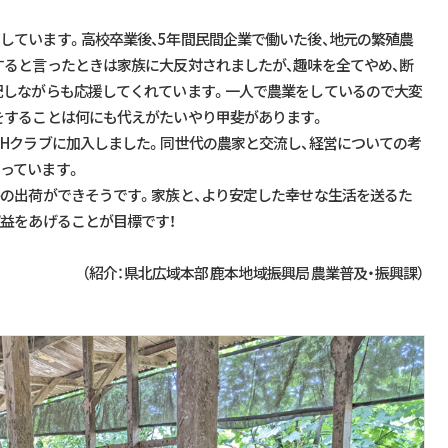
しています。高校卒業後、
5
年間民間企業で働いた後、地元の繁殖農
すると言ったときは家族に大反対されましたが、趣味を全てやめ、断
配しながらも応援してくれています。一人で農業をしているので大変
をすることは何にも代えがたいやり甲斐があります。
４
H
クラブに加入しました。同世代の農家と交流し、経営についての考
っています。
牛の出荷ができそうです。家族と、より安定した幸せな生活を送るた
収益をあげることが目標です！
（紹介：県北広域本部 鹿本地域振興局 農業普及・振興課）