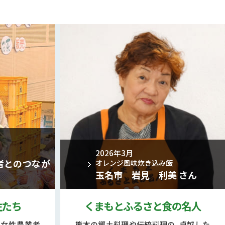
2026年3月
者とのつなが
オレンジ風味炊き込み飯
玉名市 岩見 利美 さん
性たち
くまもとふるさと食の名人
る女性農業者
熊本の郷土料理や伝統料理の、卓越した