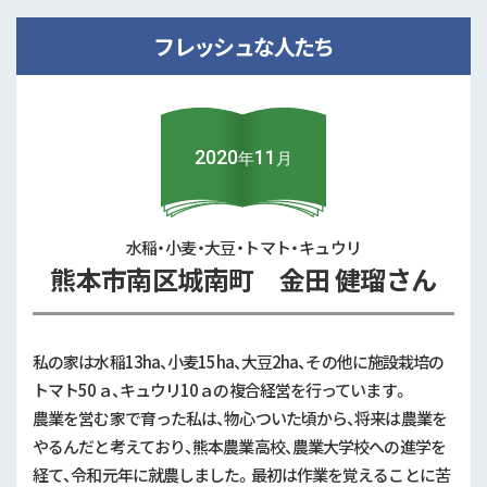
林田 直也 さん
フレッシュな人たち
2026年6月
スイカ・メロン
山鹿市
2020
11
年
月
木本 圭哉 さん
水稲・小麦・大豆・トマト・キュウリ
一覧を見る
熊本市南区城南町 金田 健瑠さん
私の家は水稲13ha、小麦15ha、大豆2ha、その他に施設栽培の
トマト50ａ、キュウリ10ａの複合経営を行っています。
農業を営む家で育った私は、物心ついた頃から、将来は農業を
やるんだと考えており、熊本農業高校、農業大学校への進学を
経て、令和元年に就農しました。最初は作業を覚えることに苦