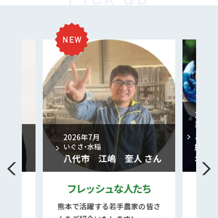
2026年2月
夏菊、秋菊、年
あさぎり町
2026年7月
経営に生か
いぐさ・水稲
八代市 江嶋 奎人 さん
年
フレッシュな人たち
こだ
熊本で活躍する若手農家の皆さ
まじめに、正