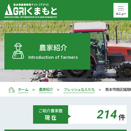
メニュー
農家紹介
Introduction of farmers
ホーム
農家紹介
フレッシュな人たち
熊本市南区城南
214
ご紹介
農家数
件
現 在