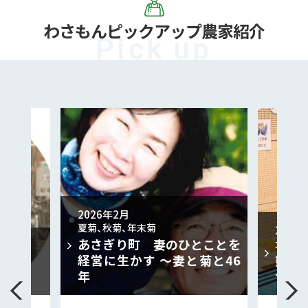
わさもん
ピックアップ農家紹介
2026年2月
夏菊、秋菊、年末菊
2026
あさぎり町 妻のひとことを
大玉す
経営に生かす ～妻と菊と46
熊本
 さん
年
つな