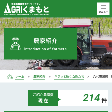
メニュー
農家紹介
Introduction of farmers
ホーム
農家紹介
キラッと輝く女性たち
八代市泉町 
214
ご紹介
農家数
件
現 在