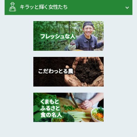
キラッと輝く女性たち
2025年2月
茶自家製造、小売販売･･･
芦北町
お茶で人を笑顔に ～「お茶のカジ･･･
2024年12月
みかん、梨、タケノコ
熊本市
「食」を通してつながる出会いを大･･･
2024年9月
葉たばこ、米（うるち･･･
玉名市