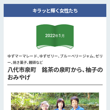
紅一点！地域営農法人を担って
キラッと輝く女性たち
2024年9月
レンコン、水稲
宇城市
2022
1
年
月
新鮮な野菜の味・農家の思いを確実･･･
ゆずマーマレード、ゆずゼリー、ブルーベリージャム、ゼリ
一覧を見る
ー、焼き菓子、饅頭など
八代市泉町 銘茶の泉町から、柚子の
おみやげ