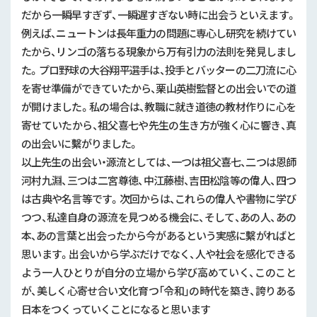
だから一瞬早すぎず、一瞬遅すぎない時に出会うといえます。
例えば、ニュートンは長年重力の問題に専心し研究を続けてい
たから、リンゴの落ちる現象から万有引力の法則を発見しまし
た。プロ野球の大谷翔平選手は、投手とバッターの二刀流に心
を寄せ準備ができていたから、栗山英樹監督との出会いでの道
が開けました。私の場合は、教職に就き道徳の教材作りに心を
寄せていたから、祖父喜七や先生の生き方が強く心に響き、真
の出会いに繫がりました。
以上先生の出会い・源流としては、一つは祖父喜七、二つは恩師
河村九淵、三つは二宮尊徳、中江藤樹、吉田松陰等の偉人、四つ
は古典や名言等です。次回からは、これらの偉人や書物に学び
つつ、私達自身の源流を見つめる機会に、そして、あの人、あの
本、あの言葉と出会ったから今があるという実感に繫がればと
思います。出会いから学ぶだけでなく、人や社会を感化できる
よう一人ひとりが自分の立場から学び高めていく、このこと
が、美しく心寄せ合い文化育つ「令和」の時代を築き、誇りある
日本をつくっていくことになると思います