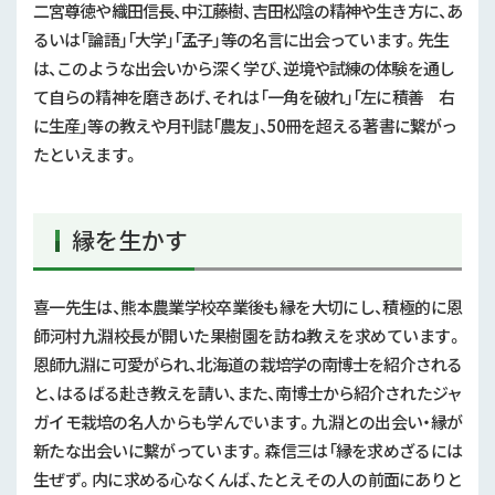
二宮尊徳や織田信長、中江藤樹、吉田松陰の精神や生き方に、あ
るいは「論語」「大学」「孟子」等の名言に出会っています。先生
は、このような出会いから深く学び、逆境や試練の体験を通し
て自らの精神を磨きあげ、それは「一角を破れ」「左に積善 右
に生産」等の教えや月刊誌「農友」、50冊を超える著書に繋がっ
たといえます。
縁を生かす
喜一先生は、熊本農業学校卒業後も縁を大切にし、積極的に恩
師河村九淵校長が開いた果樹園を訪ね教えを求めています。
恩師九淵に可愛がられ、北海道の栽培学の南博士を紹介される
と、はるばる赴き教えを請い、また、南博士から紹介されたジャ
ガイモ栽培の名人からも学んでいます。九淵との出会い・縁が
新たな出会いに繫がっています。森信三は「縁を求めざるには
生ぜず。内に求める心なくんば、たとえその人の前面にありと