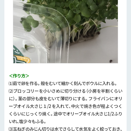
＜作り方＞
⑴茹で卵を作る。殻をむいて細かく刻んでボウルに入れる。
⑵ブロッコリーを小いさめに切り分ける（小房を半割くらい
に）。茎の部分も皮をむいて薄切りにする。フライパンにオリ
ーブオイル大さじ１
/2
を入れて、中火で焼き色が程よくつく
くらいにじっくり焼く。途中でオリーブオイル大さじ
1/2
ふり
いれ、塩少々もふる。
⑶玉ねぎのみじん切りは水でさらして水気をよく絞っておき、