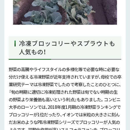
冷凍ブロッコリーやスプラウトも
人気もの！
野菜の高騰やライフスタイルの多様化等で必要な時に必要な
分だけ使える冷凍野菜が近年支持されていますが、母校での卒
業研究テーマは冷凍野菜でしたので考察したことのひとつに、
『旬の時期に適切に冷凍処理された野菜は旬でない時期の生
の野菜より栄養価も高いという利点』もありました。コンビニ
大手のローソンでは、
2018
年度1月期の冷凍野菜ランキングで
ブロッコリーが1位だったり、イオンでは米粒の大きさに刻ん
だお米のような
PB
冷凍野菜シリーズでブロッコリーが人気の
ようです。抗酸化作用が高いスルフォラファンを、ブロッコリ