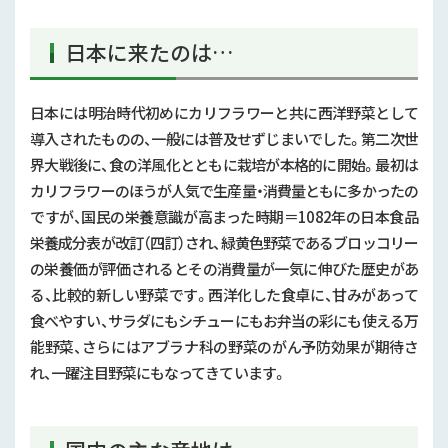
日本に来たのは…
日本には明治時代初めにカリフラワーと共に西洋野菜として
導入されたものの、一般には普及せずじまいでした。第二次世
界大戦後に、食の洋風化とともに栽培が本格的に開始。最初は
カリフラワーのほうが人気で生産量・消費量ともに多かったの
ですが、国民の栄養意識が高まった時期＝
1082
年の日本食品
栄養成分表が改訂（四訂）され、緑黄色野菜であるブロッコリー
の栄養価が評価されるとその消費量が一気に伸びた歴史があ
る、比較的新しい野菜です。西洋化した食卓に、甘みがあって
食べやすい、サラダにもシチューにもお弁当の彩にも使える万
能野菜、さらにはアブラナ科の野菜のがん予防効果が期待さ
れ、一躍注目野菜にもなってきています。