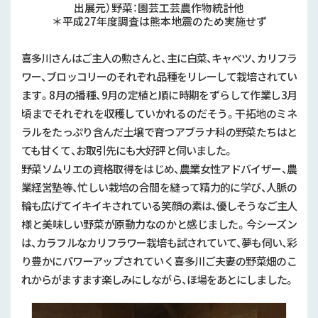
出展元）野菜：園芸工芸農作物統計他
＊平成27年度調査は熊本地震のため実施せず
喜多川さんはご主人の勲さんと、主に白菜、キャベツ、カリフラ
ワー、ブロッコリーのそれぞれ品種をリレーして栽培されてい
ます。8月の播種、9月の定植と順に時期をずらして作業し3月
頃までそれぞれを収穫していかれるのだそう。干拓地のミネ
ラルをたっぷり含んだ土壌で育つアブラナ科の野菜たちはと
ても甘くて、お取引先にも大好評と伺いました。
野菜ソムリエの資格取得をはじめ、農業女性アドバイザー、農
業経営塾等、忙しい栽培の合間を縫って精力的に学び、人脈の
輪も広げてイキイキされている笑顔の素は、優しそうなご主人
様と美味しい野菜が原動力なのかと感じました。今シーズン
は、カラフルなカリフラワー栽培も試されていて、夢も伺い、彩
り豊かにパワーアップされていく喜多川ご夫妻の野菜畑のこ
れからがますます楽しみにしながら、ほ場をあとにしました。