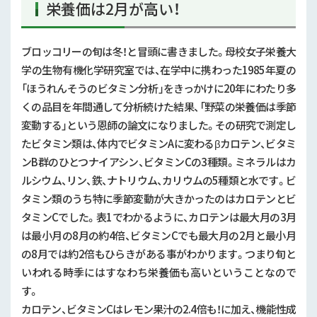
栄養価は2月が高い！
ブロッコリーの旬は冬！と冒頭に書きました。母校女子栄養大
学の生物有機化学研究室では、在学中に携わった1985年夏の
「ほうれんそうのビタミン分析」をきっかけに20年にわたり多
くの品目を年間通して分析続けた結果、「野菜の栄養価は季節
変動する」という恩師の論文になりました。その研究で測定し
たビタミン類は、体内でビタミンAに変わるβカロテン、ビタミ
ンB群のひとつナイアシン、ビタミンCの3種類。ミネラルはカ
ルシウム、リン、鉄、ナトリウム、カリウムの5種類と水です。ビ
タミン類のうち特に季節変動が大きかったのはカロテンとビ
タミンCでした。表1でわかるように、カロテンは最大月の3月
は最小月の8月の約4倍、ビタミンCでも最大月の2月と最小月
の8月では約2倍もひらきがある事がわかります。つまり旬と
いわれる時季にはすなわち栄養価も高いということなので
す。
カロテン、ビタミンCはレモン果汁の2.4倍も！に加え、機能性成