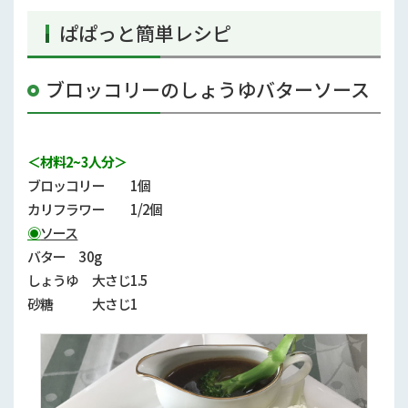
ぱぱっと簡単レシピ
ブロッコリーのしょうゆバターソース
＜材料2~3人分＞
ブロッコリー
1
個
カリフラワー
1/2
個
◉
ソース
バター
30g
しょうゆ 大さじ
1.5
砂糖 大さじ
1