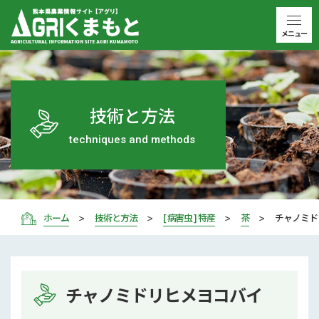
メニュー
技術と方法
techniques and methods
ホーム
技術と方法
[ 病害虫 ] 特産
茶
チャノミド
チャノミドリヒメヨコバイ