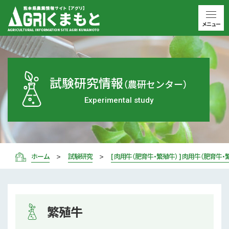
メニュー
試験研究情報
（農研センター）
Experimental study
ホーム
試験研究
[ 肉用牛（肥育牛・繁殖牛） ] 肉用牛（肥育牛・
繁殖牛