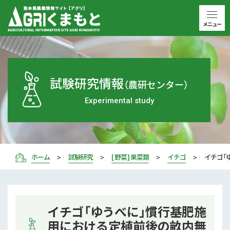
メニュー
試験研究情報
（農研センター）
Experimental study
ホーム
試験研究
[ 野菜 ] 果菜類
イチゴ
イチゴ「
イチゴ「ゆうべに」慣行基肥施
用における定植前後の畝内無