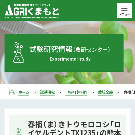
メニュー
試験研究情報
（農研センター）
Experimental study
ホーム
試験研究
[ 畜産 ] 飼料作
栽培全般
春播（
春播（ま）きトウモロコシ「ロ
イヤルデントTX1235」の熊本