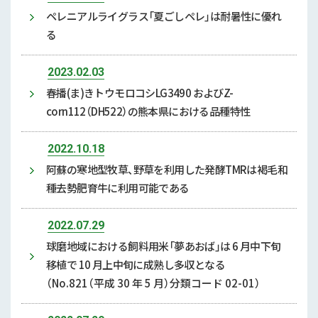
ペレニアルライグラス「夏ごしペレ」は耐暑性に優れ
る
2023.02.03
春播(ま)きトウモロコシLG3490 およびZ-
corn112（DH522）の熊本県における品種特性
2022.10.18
阿蘇の寒地型牧草、野草を利用した発酵TMRは褐毛和
種去勢肥育牛に利用可能である
2022.07.29
球磨地域における飼料用米「夢あおば」は 6 月中下旬
移植で 10 月上中旬に成熟し多収となる
（No.821（平成 30 年 5 月）分類コード 02-01）