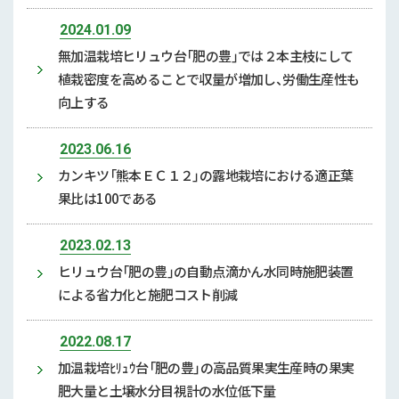
2024.01.09
無加温栽培ヒリュウ台「肥の豊」では２本主枝にして
植栽密度を高めることで収量が増加し、労働生産性も
向上する
2023.06.16
カンキツ「熊本ＥＣ１２」の露地栽培における適正葉
果比は100である
2023.02.13
ヒリュウ台「肥の豊」の自動点滴かん水同時施肥装置
による省力化と施肥コスト削減
2022.08.17
加温栽培ﾋﾘｭｳ台「肥の豊」の高品質果実生産時の果実
肥大量と土壌水分目視計の水位低下量