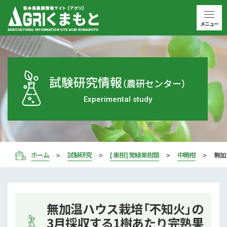
メニュー
試験研究情報
（農研センター）
Experimental study
ホーム
試験研究
[ 果樹 ] 常緑果樹類
中晩柑
無加
無加温ハウス栽培「不知火」の
3月採収する1樹あたり完熟果