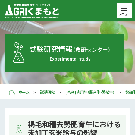
メニュー
試験研究情報
（農研センター）
Experimental study
ホーム
試験研究
[ 畜産 ] 肉用牛（肥育牛・繁殖牛）
繁殖
褐毛和種去勢肥育牛における
未加工玄米給与の影響