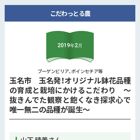
土を育て、未来へ繋ぐ ろのわの有･･･
こだわっとる農
2025年8月
茶、桑茶、らっきょう･･･
美里町
2019
2
年
月
消費者の健康と美味しいに情熱を
注･･･
ブーゲンビリア、ポインセチア等
玉名市 玉名発！オリジナル鉢花品種
一覧を見る
の育成と栽培にかけるこだわり ～
抜きんでた観察と飽くなき探求心で
唯一無二の品種が誕生～
山下 晴義さん