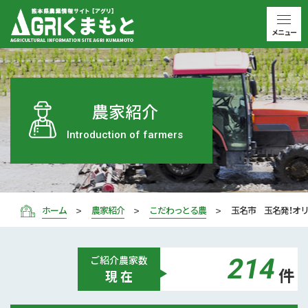
メニュー
農家紹介
Introduction of farmers
ホーム
農家紹介
こだわっとる農
玉名市 玉名発！オ
214
ご紹介
農家数
件
現 在