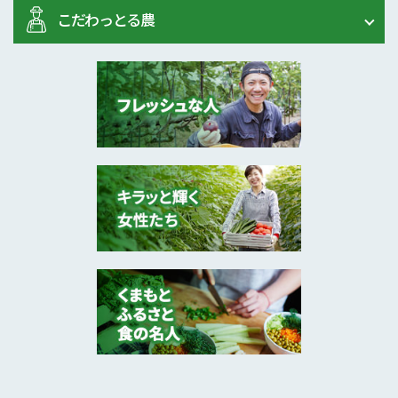
こだわっとる農
2026年2月
いちご（ゆうべに）
八代市
“データで読み解く”イチゴづくり･･･
2026年2月
トマト、水稲
山都町
県庁から畑へ ― 農業を“クリエ･･･
2026年2月
米、小麦、裸麦、雑穀･･･
菊池市