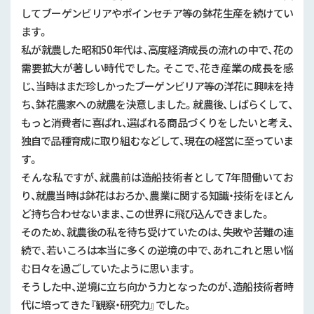
してブーゲンビリアやポインセチア等の鉢花生産を続けてい
ます。
私が就農した昭和50年代は、高度経済成長の流れの中で、花の
需要拡大が著しい時代でした。そこで、花き産業の成長を感
じ、当時はまだ珍しかったブーゲンビリア等の洋花に興味を持
ち、鉢花農家への就農を決意しました。就農後、しばらくして、
もっと消費者に喜ばれ、選ばれる商品づくりをしたいと考え、
独自で品種育成に取り組むなどして、現在の経営に至っていま
す。
そんな私ですが、就農前は造船技術者として7年間働いてお
り、就農当時は鉢花はおろか、農業に関する知識・技術をほとん
ど持ち合わせないまま、この世界に飛び込んできました。
そのため、就農後の私を待ち受けていたのは、失敗や苦難の連
続で、若いころは本当に多くの逆境の中で、あれこれと思い悩
む日々を過ごしていたように思います。
そうした中、逆境に立ち向かう力となったのが、造船技術者時
代に培ってきた『観察・研究力』でした。