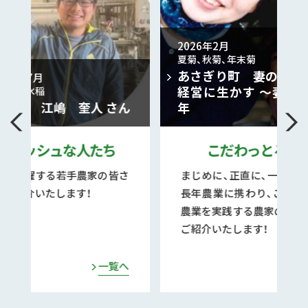
2026年2月
夏菊、秋菊、年末菊
2026
あさぎり町 妻のひとことを
大玉す
経営に生かす ～妻と菊と46
熊本
 さん
年
つな
たち
こだわっとる農
キ
の皆さ
まじめに、正直に、一生懸命に、
県内
長年農業に携わり、こだわりの
農業
農業を実践する農家の皆さんを
ーナ
ご紹介いたします！
でなく
らし
る様
一覧へ
一覧へ
ます。