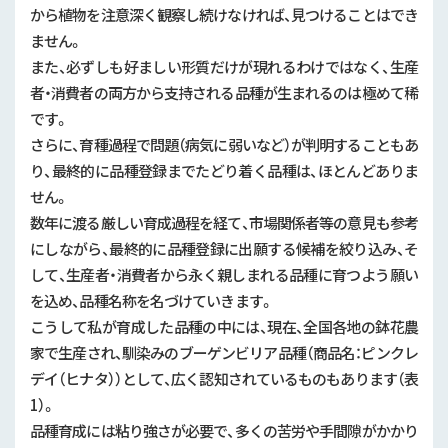
から植物を注意深く観察し続けなければ、見つけることはでき
ません。
また、必ずしも好ましい形質だけが現れるわけではなく、生産
者・消費者の両方から支持される品種が生まれるのは極めて稀
です。
さらに、育種過程で問題（病気に弱いなど）が判明することもあ
り、最終的に品種登録までたどり着く品種は、ほとんどありま
せん。
数年に渡る厳しい育成過程を経て、市場関係者等の意見も参考
にしながら、最終的に品種登録に出願する候補を絞り込み、そ
して、生産者・消費者から永く親しまれる品種に育つよう願い
を込め、品種名称を名づけていきます。
こうして私が育成した品種の中には、現在、全国各地の鉢花農
家で生産され、馴染みのブーゲンビリア品種（商品名：ピンクレ
デイ（ヒナタ））として、広く認知されているものもあります（表
1）。
品種育成には粘り強さが必要で、多くの苦労や手間隙がかかり