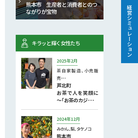
熊本市 生産者と消費者とのつ
経営シミュレーション
ながりが宝物
キラッと輝く女性たち
2025年2月
茶自家製造、小売販
売･･･
芦北町
お茶で人を笑顔に
～「お茶のカジ･･･
2024年12月
みかん、梨、タケノコ
熊本市