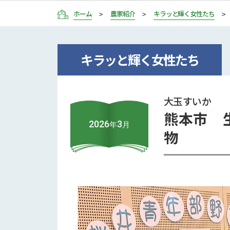
ホーム
農家紹介
キラッと輝く女性たち
キラッと輝く女性たち
大玉すいか
熊本市 
2026
3
年
月
物