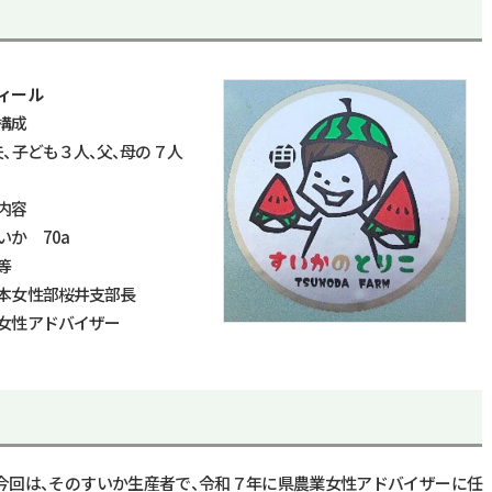
ィール
構成
夫、子ども３人、父、母の７人
内容
いか 70
a
等
本女性部桜井支部長
女性アドバイザー
。今回は、そのすいか生産者で、令和７年に県農業女性アドバイザーに任