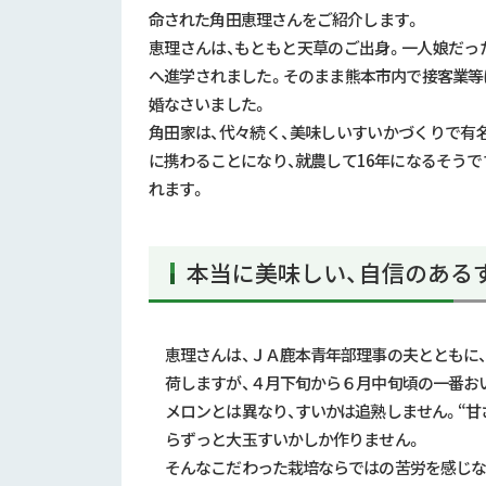
命された角田恵理さんをご紹介します。
恵理さんは、もともと天草のご出身。一人娘だっ
へ進学されました。そのまま熊本市内で接客業等
婚なさいました。
角田家は、代々続く、美味しいすいかづくりで有
に携わることになり、就農して16年になるそう
れます。
本当に美味しい、自信のある
恵理さんは、ＪＡ鹿本青年部理事の夫とともに
荷しますが、４月下旬から６月中旬頃の一番お
メロンとは異なり、すいかは追熟しません。“甘
らずっと大玉すいかしか作りません。
そんなこだわった栽培ならではの苦労を感じな