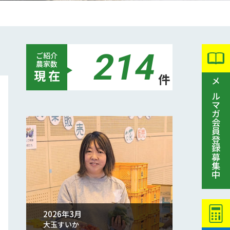
214
ご紹介
農家数
現 在
件
メルマガ会員登録募集中
2026年3月
大玉すいか