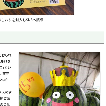
はしおりを封入しSNSへ誘導
でおられ
仕掛けを
こ」とい
。直売
少なか
ウスのす
客様と話
そのつな