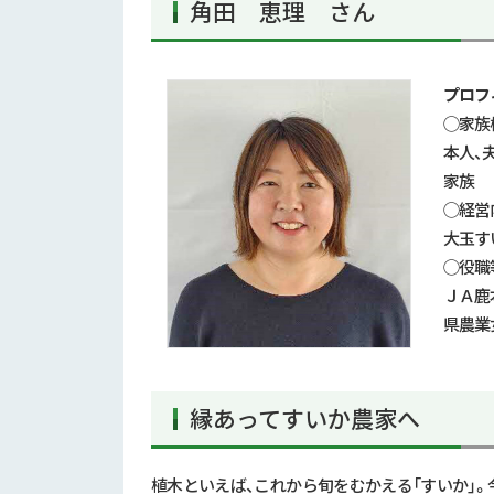
角田 恵理 さん
プロフ
◯家族
本人、
家族
◯経営
大玉す
◯役職
ＪＡ鹿
県農業
縁あってすいか農家へ
植木といえば、これから旬をむかえる「すいか」