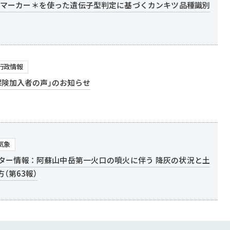
Delマーカー＊を使った遺伝子型判定に基づくカンキツ品種識別
行政情報
保険加入者の声」のお知らせ
気象
ター情報 ： 阿蘇山中岳第一火口の噴火に伴う 降灰の状況と土
（第63報）