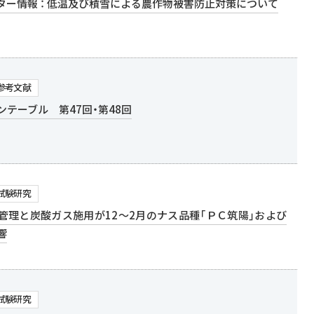
ター情報 ： 低温及び積雪による農作物被害防止対策について
参考文献
ンテーブル 第47回・第48回
試験研究
管理と炭酸ガス施用が12～2月のナス品種「ＰＣ筑陽」および
響
試験研究