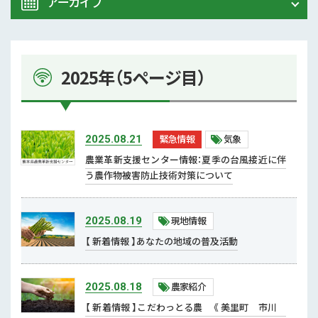
アーカイブ
令和8年 熊本地震関連情報
農業大学校
2026年 (74)
2025年（5ページ目）
イベント
2025年 (107)
スマート農業
2024年 (125)
緊急情報
気象
2025.08.21
参考文献
2023年 (139)
農業革新支援センター情報：夏季の台風接近に伴
う農作物被害防止技術対策について
技術と方法
2022年 (170)
気象
現地情報
2025.08.19
2021年 (173)
【 新着情報 】あなたの地域の普及活動
現地情報
2020年 (167)
病害虫
農家紹介
2025.08.18
2019年 (5)
【 新着情報 】こだわっとる農 《 美里町 市川