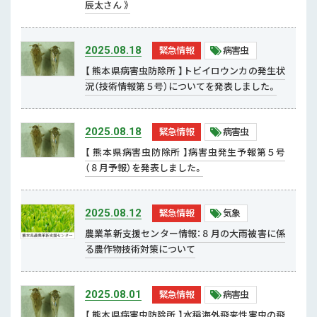
行政情報
辰太さん 》
補助事業
緊急情報
病害虫
2025.08.18
【 熊本県病害虫防除所 】トビイロウンカの発生状
試験研究
況（技術情報第５号）についてを発表しました。
農家紹介
緊急情報
病害虫
2025.08.18
農業コンクール大会
【 熊本県病害虫防除所 】病害虫発生予報第５号
（８月予報）を発表しました。
農薬
緊急情報
気象
2025.08.12
農業革新支援センター情報：８月の大雨被害に係
る農作物技術対策について
緊急情報
病害虫
2025.08.01
【 熊本県病害虫防除所 】水稲海外飛来性害虫の飛