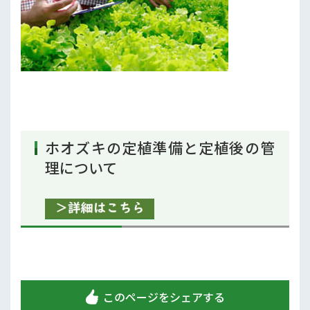
行政情報
補助事業
試験研究
農家紹介
農業コンクール大会
ホオズキの定植準備と定植後の管
理について
農薬
このページをシェアする