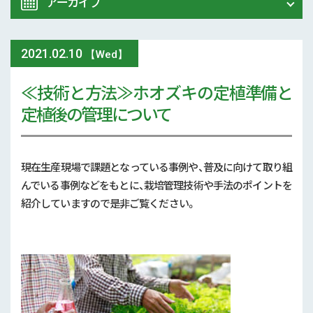
アーカイブ
令和8年 熊本地震関連情報
農業大学校
2021
.
02.10
2026年 (74)
【Wed】
イベント
≪技術と方法≫ホオズキの定植準備と
2025年 (107)
定植後の管理について
スマート農業
2024年 (125)
参考文献
2023年 (139)
現在生産現場で課題となっている事例や、普及に向けて取り組
技術と方法
んでいる事例などをもとに、栽培管理技術や手法のポイントを
2022年 (170)
紹介していますので是非ご覧ください。
気象
2021年 (173)
現地情報
2020年 (167)
病害虫
2019年 (5)