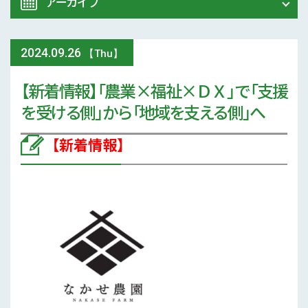
アーカイブ
令和8年 熊本地震関連情報
農業大学校
2024
.
09.26
2026年 (74)
【Thu】
イベント
【新着情報】「農業×福祉×ＤＸ」で「支援
2025年 (107)
を受ける側」から「地域を支える側」へ
スマート農業
2024年 (125)
【新着情報】
参考文献
2023年 (139)
技術と方法
2022年 (170)
気象
2021年 (173)
現地情報
2020年 (167)
病害虫
2019年 (5)