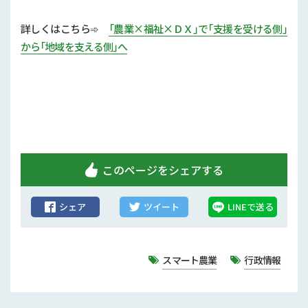
行政情報
詳しくはこちら➾
「農業×福祉×ＤＸ」で「支援を受ける側」
補助事業
から「地域を支える側」へ
試験研究
農家紹介
農業コンクール大会
このページをシェアする
農薬
シェア
ツイート
LINEで送る
スマート農業
行政情報