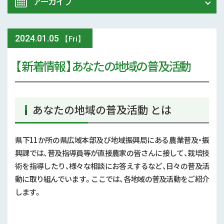
アーカイブ
令和8年 熊本地震関連情報
農業大学校
2024
.
01.05
2026年 (72)
【Fri】
イベント
【 新着情報 】あなたの地域の普及活動
2025年 (107)
スマート農業
2024年 (125)
参考文献
あなたの地域の普及活動 とは
2023年 (139)
技術と方法
2022年 (170)
県下11か所の県広域本部及び地域振興局にある農業普及・振
興課では、普及指導員等が直接農家の皆さんに接して、栽培技
気象
2021年 (173)
術を指導したり、様々な相談にお答えするなど、日々の普及活
現地情報
動に取り組んでいます。ここでは、各地域の普及活動をご紹介
2020年 (167)
します。
病害虫
2019年 (5)