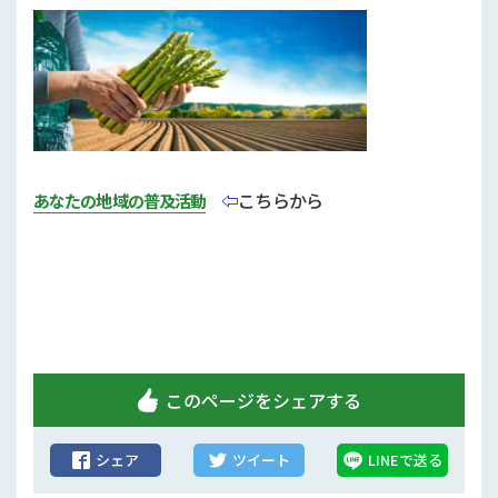
行政情報
補助事業
試験研究
農家紹介
⇦
こちらから
あなたの地域の普及活動
農業コンクール大会
農薬
このページをシェアする
シェア
ツイート
LINEで送る