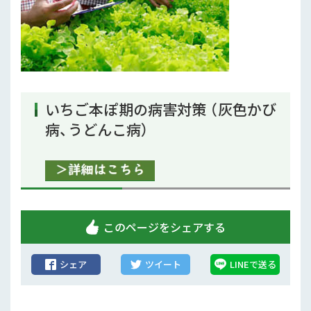
行政情報
補助事業
試験研究
農家紹介
いちご本ぽ期の病害対策 （灰色かび
病、うどんこ病）
農業コンクール大会
農薬
このページをシェアする
シェア
ツイート
LINEで送る