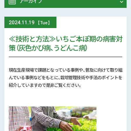
アーカイブ
令和8年 熊本地震関連情報
農業大学校
2024
.
11.19
2026年 (74)
【Tue】
イベント
≪技術と方法≫いちご本ぽ期の病害対
2025年 (107)
策 （灰色かび病、うどんこ病）
スマート農業
2024年 (125)
参考文献
2023年 (139)
現在生産現場で課題となっている事例や、普及に向けて取り組
技術と方法
んでいる事例などをもとに、栽培管理技術や手法のポイントを
2022年 (170)
紹介していますので是非ご覧ください。
気象
2021年 (173)
現地情報
2020年 (167)
病害虫
2019年 (5)