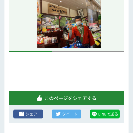
行政情報
補助事業
試験研究
農家紹介
農業コンクール大会
農薬
このページをシェアする
シェア
ツイート
LINEで送る