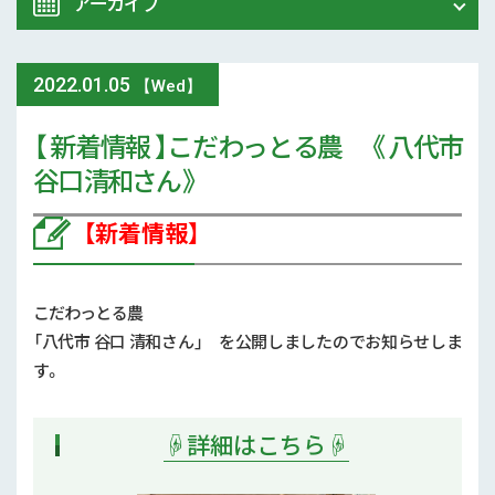
アーカイブ
令和8年 熊本地震関連情報
農業大学校
2022
.
01.05
2026年 (74)
【Wed】
イベント
【 新着情報 】こだわっとる農 《 八代市
2025年 (107)
谷口 清和さん 》
スマート農業
2024年 (125)
【新着情報】
参考文献
2023年 (139)
技術と方法
2022年 (170)
こだわっとる農
気象
「八代市 谷口 清和さん」 を公開しましたのでお知らせしま
2021年 (173)
す。
現地情報
2020年 (167)
☟詳細はこちら☟
病害虫
2019年 (5)