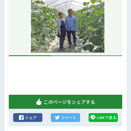
行政情報
補助事業
試験研究
農家紹介
農業コンクール大会
農薬
このページをシェアする
シェア
ツイート
LINEで送る