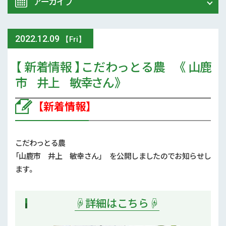
アーカイブ
令和8年 熊本地震関連情報
農業大学校
2022
.
12.09
2026年 (74)
【Fri】
イベント
【 新着情報 】こだわっとる農 《 山鹿
2025年 (107)
市 井上 敏幸さん 》
スマート農業
2024年 (125)
【新着情報】
参考文献
2023年 (139)
技術と方法
2022年 (170)
こだわっとる農
気象
「山鹿市 井上 敏幸さん」 を公開しましたのでお知らせし
2021年 (173)
ます。
現地情報
2020年 (167)
☟詳細はこちら☟
病害虫
2019年 (5)