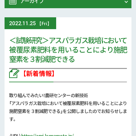
アーカイブ
令和8年 熊本地震関連情報
農業大学校
2022
.
11.25
2026年 (73)
【Fri】
イベント
＜試験研究＞アスパラガス栽培において
2025年 (107)
被覆尿素肥料を用いることにより施肥
スマート農業
2024年 (125)
窒素を３割減肥できる
参考文献
2023年 (139)
【新着情報】
技術と方法
2022年 (170)
気象
取り組んでみたい！農研センターの新技術
2021年 (173)
「
アスパラガス栽培において被覆尿素肥料を用いることにより
現地情報
施肥窒素を３割減肥できる
」
を公開しましたのでお知らせしま
2020年 (167)
す。
病害虫
2019年 (5)
（URL）
https://agri-kumamoto.jp/