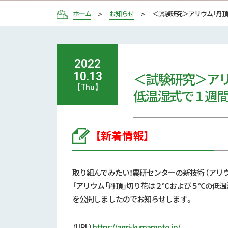
ホーム
お知らせ
＜試験研究＞アリウム「丹
2022
＜試験研究＞アリ
10.13
【Thu】
低温湿式で１週
【新着情報】
取り組んでみたい！農研センターの新技術 （アリウ
「
アリウム「丹頂」切り花は２℃および５℃の低
を公開しましたのでお知らせします。
（URL）
https://agri-kumamoto.jp/