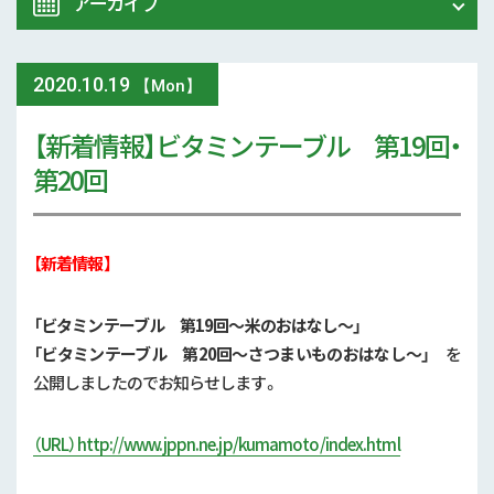
アーカイブ
令和8年 熊本地震関連情報
農業大学校
2020
.
10.19
2026年 (72)
【Mon】
イベント
【新着情報】ビタミンテーブル 第19回・
2025年 (107)
第20回
スマート農業
2024年 (125)
参考文献
2023年 (139)
【新着情報】
技術と方法
2022年 (170)
「ビタミンテーブル 第19回～米のおはなし～」
気象
「ビタミンテーブル 第20回～さつまいものおはなし～」
を
2021年 (173)
公開しましたのでお知らせします。
現地情報
2020年 (167)
（URL）http://www.jppn.ne.jp/kumamoto/index.html
病害虫
2019年 (5)