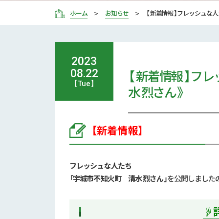
ホーム
お知らせ
【 新着情報 】フレッシュな
2023
【 新着情報 】
08.22
【Tue】
水 烈さん 》
【新着情報】
フレッシュな人たち
「宇城市不知火町 清水 烈さん
」
を公開しました
☟