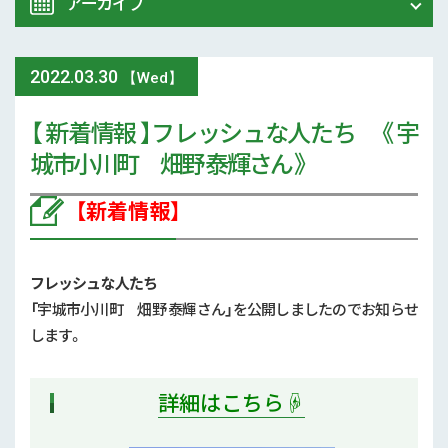
アーカイブ
令和8年 熊本地震関連情報
農業大学校
2022
.
03.30
2026年 (72)
【Wed】
イベント
【 新着情報 】フレッシュな人たち 《 宇
2025年 (107)
城市小川町 畑野 泰輝さん 》
スマート農業
2024年 (125)
【新着情報】
参考文献
2023年 (139)
技術と方法
2022年 (170)
フレッシュな人たち
気象
「
宇城市小川町 畑野 泰輝さん
」
を公開しましたのでお知らせ
2021年 (173)
します。
現地情報
2020年 (167)
詳細はこちら☟
病害虫
2019年 (5)