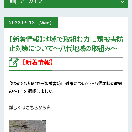
アーカイブ
令和8年 熊本地震関連情報
農業大学校
2023
.
09.13
2026年 (74)
【Wed】
イベント
【新着情報】地域で取組むカモ類被害防
2025年 (107)
止対策について～八代地域の取組み～
スマート農業
2024年 (125)
【新着情報】
参考文献
2023年 (139)
技術と方法
2022年 (170)
「地域で取組むカモ類被害防止対策について～八代地域の取組
気象
み～
」 を掲載しました。
2021年 (173)
現地情報
詳しくはこちらから☟
2020年 (167)
病害虫
2019年 (5)