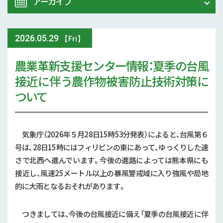
アーカイブ
令和8年 熊本地震関連情報
農業大学校
2026
.
05.29
2026年 (74)
【Fri】
イベント
農業革新支援センター情報：夏季の台風
2025年 (107)
接近に伴う農作物被害防止技術対策に
スマート農業
2024年 (125)
ついて
参考文献
2023年 (139)
技術と方法
気象庁（2026年５月28日15時53分発表）によると、台風第６
2022年 (170)
号は、28日15時にはフィリピンの東にあって、ゆっくりした速
気象
さで北西へ進んでいます。今後の進路によっては熊本県にも
2021年 (173)
接近し、風速25メートル以上の暴風警戒域に入り強風や局地
現地情報
2020年 (167)
的に大雨となるおそれがあります。
病害虫
2019年 (5)
つきましては、今後の台風接近に備え「夏季の台風接近に伴