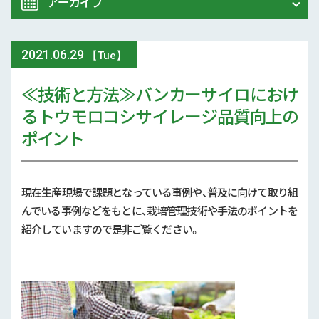
アーカイブ
令和8年 熊本地震関連情報
農業大学校
2021
.
06.29
2026年 (74)
【Tue】
イベント
≪技術と方法≫バンカーサイロにおけ
2025年 (107)
るトウモロコシサイレージ品質向上の
スマート農業
2024年 (125)
ポイント
参考文献
2023年 (139)
技術と方法
現在生産現場で課題となっている事例や、普及に向けて取り組
2022年 (170)
んでいる事例などをもとに、栽培管理技術や手法のポイントを
気象
紹介していますので是非ご覧ください。
2021年 (173)
現地情報
2020年 (167)
病害虫
2019年 (5)