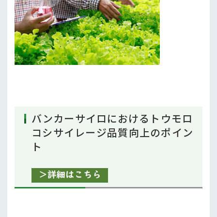
行政情報
補助事業
試験研究
農家紹介
農業コンクール大会
バンカーサイロにおけるトウモロ
農薬
コシサイレージ品質向上のポイン
ト