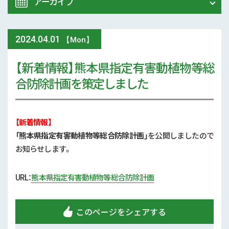
アーカイブ
令和8年 熊本地震関連情報
農業大学校
2024
.
04.01
2026年 (77)
【Mon】
イベント
【新着情報】熊本県指定有害動植物等総
2025年 (107)
合防除計画を策定しました
スマート農業
2024年 (125)
参考文献
2023年 (139)
【新着情報】
技術と方法
「熊本県指定有害動植物等総合防除計画
」
を公開しましたので
2022年 (170)
お知らせします。
気象
2021年 (173)
URL：
熊本県指定有害動植物等総合防除計画
現地情報
2020年 (167)
病害虫
このページをシェアする
2019年 (5)