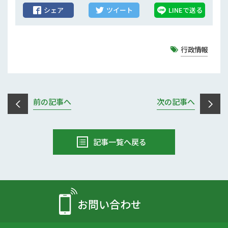
行政情報
シェア
ツイート
LINEで送る
補助事業
行政情報
試験研究
農家紹介
前の記事へ
次の記事へ
農業コンクール大会
農薬
記事一覧へ戻る
お問い合わせ