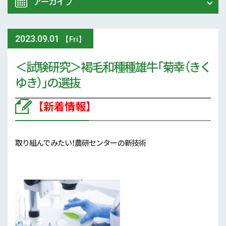
アーカイブ
令和8年 熊本地震関連情報
農業大学校
2023
.
09.01
2026年 (74)
【Fri】
イベント
＜試験研究＞褐毛和種種雄牛「菊幸（きく
2025年 (107)
ゆき）」の選抜
スマート農業
2024年 (125)
【新着情報】
参考文献
2023年 (139)
技術と方法
2022年 (170)
取り組んでみたい！農研センターの新技術
気象
2021年 (173)
現地情報
2020年 (167)
病害虫
2019年 (5)