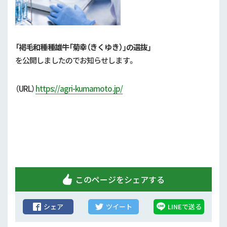
行政情報
補助事業
「褐毛和種種雄牛「菊幸（きくゆき）」の選抜
」
試験研究
を公開しましたのでお知らせします。
農家紹介
（URL）
https://agri-kumamoto.jp/
農業コンクール大会
農薬
このページをシェアする
シェア
ツイート
LINEで送る