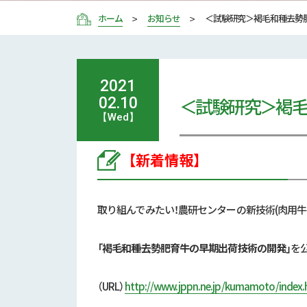
ホーム
お知らせ
＜試験研究＞褐毛和種去勢
2021
＜試験研究＞褐
02.10
【Wed】
【新着情報】
取り組んでみたい！農研センターの新技術(肉用牛
「褐毛和種去勢肥育牛の早期出荷技術の開発」
を
（URL）
http://www.jppn.ne.jp/kumamoto/index.