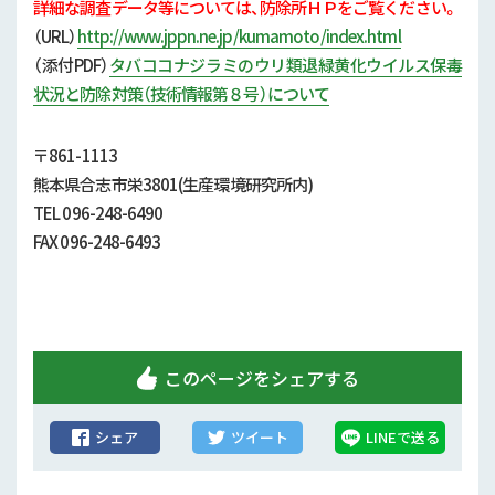
行政情報
詳細な調査データ等については、防除所ＨＰをご覧ください。
（URL）
http://www.jppn.ne.jp/kumamoto/index.html
補助事業
（添付
PDF）
タバココナジラミのウリ類退緑黄化ウイルス保毒
状況と防除対策（技術情報第８号）について
試験研究
〒861-1113
農家紹介
熊本県合志市栄3801(生産環境研究所内)
TEL 096-248-6490
農業コンクール大会
FAX 096-248-6493
農薬
このページをシェアする
シェア
ツイート
LINEで送る