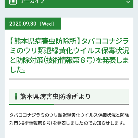
アーカイブ
令和8年 熊本地震関連情報
農業大学校
2020
.
09.30
2026年 (74)
【Wed】
イベント
【 熊本県病害虫防除所 】タバココナジラ
2025年 (107)
ミのウリ類退緑黄化ウイルス保毒状況
スマート農業
2024年 (125)
と防除対策（技術情報第８号）を発表しま
参考文献
した。
2023年 (139)
技術と方法
2022年 (170)
気象
熊本県病害虫防除所より
2021年 (173)
現地情報
2020年 (167)
タバココナジラミのウリ類退緑黄化ウイルス保毒状況と防除
対策（技術情報第８号）を発表しました のでお知らせします。
病害虫
2019年 (5)