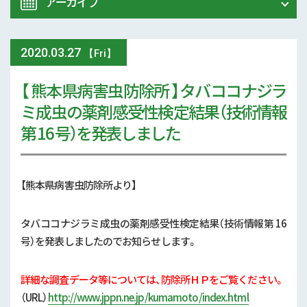
アーカイブ
令和8年 熊本地震関連情報
農業大学校
2020
.
03.27
2026年 (74)
【Fri】
イベント
【 熊本県病害虫防除所 】タバココナジラ
2025年 (107)
ミ成虫の薬剤感受性検定結果（技術情報
スマート農業
2024年 (125)
第 16 号）を発表しました
参考文献
2023年 (139)
技術と方法
【熊本県病害虫防除所より】
2022年 (170)
気象
2021年 (173)
タバココナジラミ成虫の薬剤感受性検定結果（技術情報第 16
号）を発表しましたのでお知らせします。
現地情報
2020年 (167)
病害虫
詳細な調査データ等については、防除所ＨＰをご覧ください。
2019年 (5)
（URL）
http://www.jppn.ne.jp/kumamoto/index.html