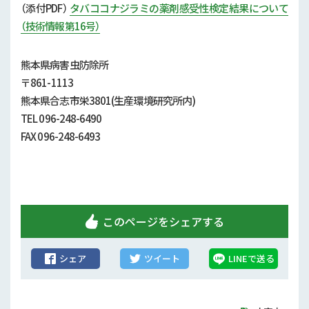
行政情報
（添付
PDF）
タバココナジラミの薬剤感受性検定結果について
（技術情報第16号）
補助事業
熊本県病害虫防除所
試験研究
〒861-1113
熊本県合志市栄3801(生産環境研究所内)
農家紹介
TEL 096-248-6490
FAX 096-248-6493
農業コンクール大会
農薬
このページをシェアする
シェア
ツイート
LINEで送る