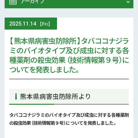
アーカイブ
令和8年 熊本地震関連情報
農業大学校
2025
.
11.14
2026年 (74)
【Fri】
イベント
【 熊本県病害虫防除所 】タバココナジラ
2025年 (107)
ミのバイオタイプ及び成虫に対する各
スマート農業
2024年 (125)
種薬剤の殺虫効果 （技術情報第９号）に
参考文献
ついてを発表しました。
2023年 (139)
技術と方法
2022年 (170)
気象
熊本県病害虫防除所より
2021年 (173)
現地情報
2020年 (167)
タバココナジラミのバイオタイプ及び成虫に対する各種薬剤
の殺虫効果（技術情報第９号）についてを発表しました。
病害虫
2019年 (5)