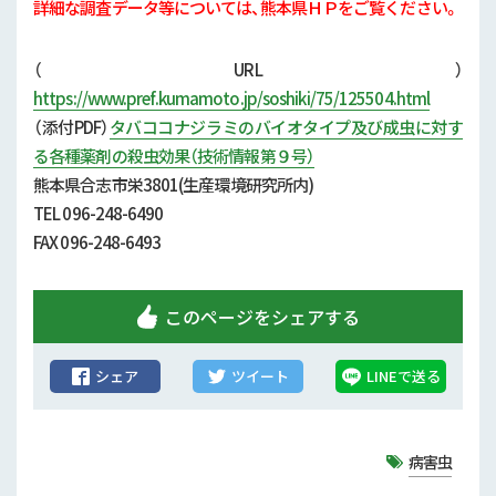
行政情報
詳細な調査データ等については、熊本県ＨＰをご覧ください。
補助事業
（URL）
https://www.pref.kumamoto.jp/soshiki/75/125504.html
試験研究
（添付
PDF）
タバココナジラミのバイオタイプ及び成虫に対す
る各種薬剤の殺虫効果（技術情報第９号）
農家紹介
熊本県合志市栄3801(生産環境研究所内)
TEL 096-248-6490
農業コンクール大会
FAX 096-248-6493
農薬
このページをシェアする
シェア
ツイート
LINEで送る
病害虫