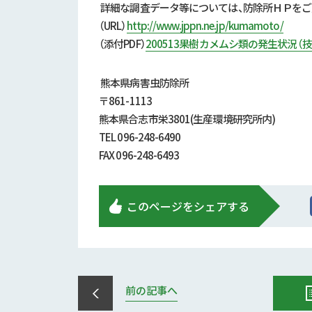
詳細な調査データ等については、防除所ＨＰをご
（
URL
）
http://www.jppn.ne.jp/kumamoto/
（添付
PDF
）
200513果樹カメムシ類の発生状況（
熊本県病害虫防除所
〒
861-1113
熊本県合志市栄
3801(
生産環境研究所内
)
TEL 096-248-6490
FAX 096-248-6493
このページをシェアする
前の記事へ