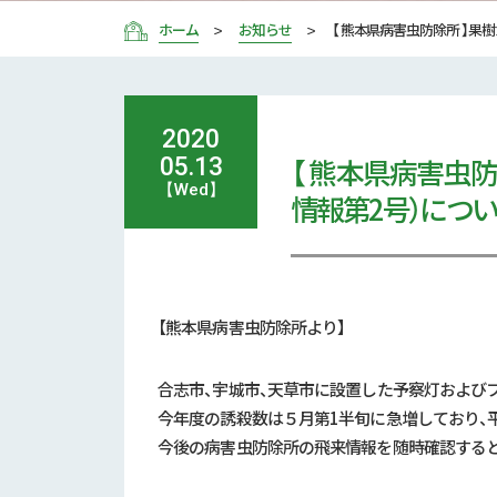
ホーム
お知らせ
【 熊本県病害虫防除所 】果
2020
【 熊本県病害虫
05.13
【Wed】
情報第2号）につ
【熊本県病害虫防除所より】
合志市、宇城市、天草市に設置した予察灯および
今年度の誘殺数は５月第1半旬に急増しており、
今後の病害虫防除所の飛来情報を随時確認すると