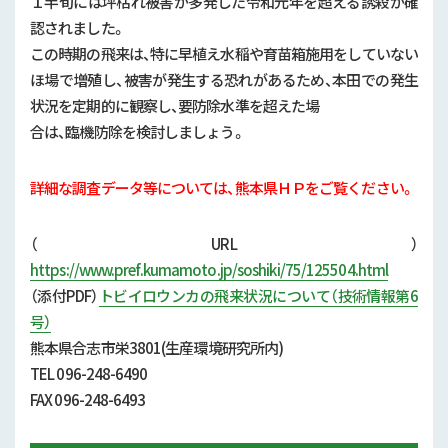
１半旬には坪枯れ被害が多発した令和元年を超える誘殺が確
行政情報
認されました。
この時期の飛来は、特に早植え水稲や育苗箱施用をしていない
補助事業
ほ場で増殖し、被害が発生する恐れがあるため、本田での発生
試験研究
状況を定期的に観察し、要防除水準を超えた場
合は、臨機防除を検討しましょう。
農家紹介
詳細な調査データ等については、熊本県ＨＰをご覧ください。
農業コンクール大会
（URL）
農薬
https://www.pref.kumamoto.jp/soshiki/75/125504.html
（添付
PDF）
トビイロウンカの飛来状況について（技術情報第6
号）
熊本県合志市栄3801(生産環境研究所内)
TEL 096-248-6490
FAX 096-248-6493