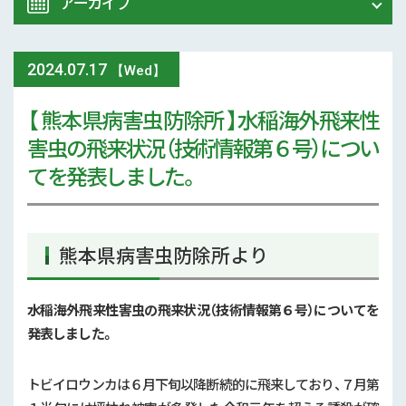
アーカイブ
令和8年 熊本地震関連情報
農業大学校
2024
.
07.17
2026年 (77)
【Wed】
イベント
【 熊本県病害虫防除所 】水稲海外飛来性
2025年 (107)
害虫の飛来状況（技術情報第６号）につい
スマート農業
2024年 (125)
てを発表しました。
参考文献
2023年 (139)
技術と方法
2022年 (170)
熊本県病害虫防除所より
気象
2021年 (173)
水稲海外飛来性害虫の飛来状況（技術情報第６号）についてを
現地情報
発表しました。
2020年 (167)
病害虫
2019年 (5)
トビイロウンカは６月下旬以降断続的に飛来しており、７月第