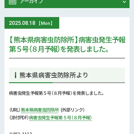
アーカイブ
令和8年 熊本地震関連情報
農業大学校
2025
.
08.18
2026年 (72)
【Mon】
イベント
【 熊本県病害虫防除所 】病害虫発生予報
2025年 (107)
第５号（８月予報）を発表しました。
スマート農業
2024年 (125)
参考文献
2023年 (139)
熊本県病害虫防除所より
技術と方法
2022年 (170)
気象
病害虫発生予報第５号（８月予報）を発表しました。
2021年 (173)
現地情報
（URL）
熊本県病害虫防除所
(外部リンク）
2020年 (167)
（添付
PDF）
病害虫発生予報第５号（８月予報）
病害虫
2019年 (5)