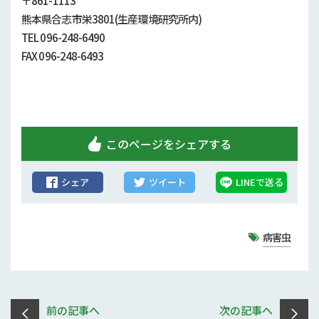
〒861-1113
行政情報
熊本県合志市栄3801(生産環境研究所内)
TEL 096-248-6490
補助事業
FAX 096-248-6493
試験研究
農家紹介
農業コンクール大会
このページをシェアする
農薬
シェア
ツイート
LINEで送る
病害虫
前の記事へ
次の記事へ