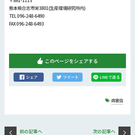
〒861-1113
行政情報
熊本県合志市栄3801(生産環境研究所内)
TEL 096-248-6490
補助事業
FAX 096-248-6493
試験研究
農家紹介
農業コンクール大会
このページをシェアする
農薬
シェア
ツイート
LINEで送る
病害虫
前の記事へ
次の記事へ