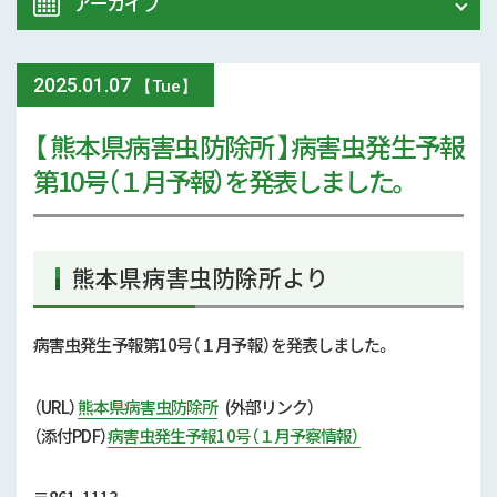
アーカイブ
令和8年 熊本地震関連情報
農業大学校
2025
.
01.07
2026年 (74)
【Tue】
イベント
【 熊本県病害虫防除所 】病害虫発生予報
2025年 (107)
第10号（１月予報）を発表しました。
スマート農業
2024年 (125)
参考文献
2023年 (139)
熊本県病害虫防除所より
技術と方法
2022年 (170)
気象
病害虫発生予報第10号（１月予報）を発表しました。
2021年 (173)
現地情報
（URL）
熊本県病害虫防除所
(外部リンク）
2020年 (167)
（添付
PDF）
病害虫発生予報10号（１月予察情報）
病害虫
2019年 (5)