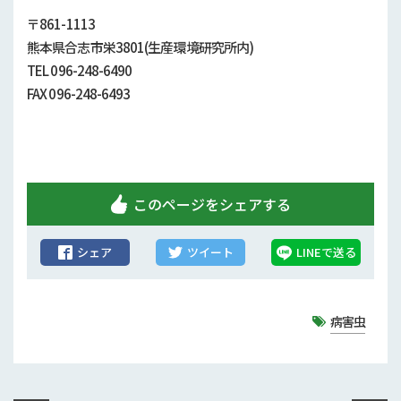
行政情報
〒861-1113
熊本県合志市栄3801(生産環境研究所内)
補助事業
TEL 096-248-6490
試験研究
FAX 096-248-6493
農家紹介
農業コンクール大会
このページをシェアする
農薬
シェア
ツイート
LINEで送る
病害虫