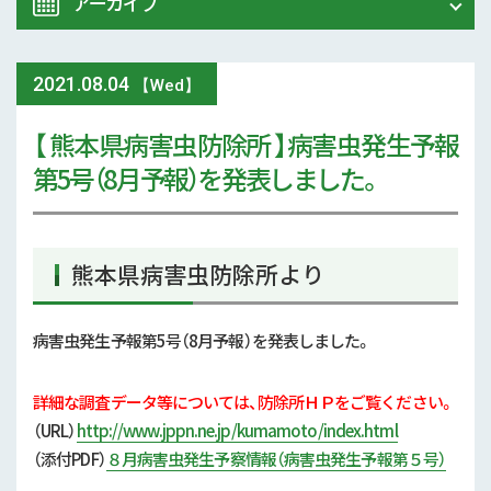
アーカイブ
令和8年 熊本地震関連情報
農業大学校
2021
.
08.04
2026年 (74)
【Wed】
イベント
【 熊本県病害虫防除所 】病害虫発生予報
2025年 (107)
第5号（8月予報）を発表しました。
スマート農業
2024年 (125)
参考文献
2023年 (139)
熊本県病害虫防除所より
技術と方法
2022年 (170)
気象
病害虫発生予報第5号（8月予報）を発表しました。
2021年 (173)
現地情報
詳細な調査データ等については、防除所ＨＰをご覧ください。
2020年 (167)
（URL）
http://www.jppn.ne.jp/kumamoto/index.html
病害虫
（添付
PDF）
８月病害虫発生予察情報（病害虫発生予報第５号）
2019年 (5)