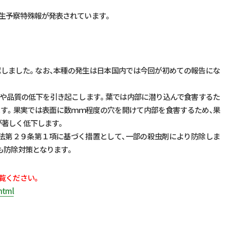
生予察特殊報が発表されています。
認しました。なお、本種の発生は日本国内では今回が初めての報告にな
量や品質の低下を引き起こします。葉では内部に潜り込んで食害するた
ます。果実では表面に数ｍｍ程度の穴を開けて内部を食害するため、果
が著しく低下します。
疫法第２９条第１項に基づく措置として、一部の殺虫剤により防除しま
も防除対策となります。
覧ください。
html