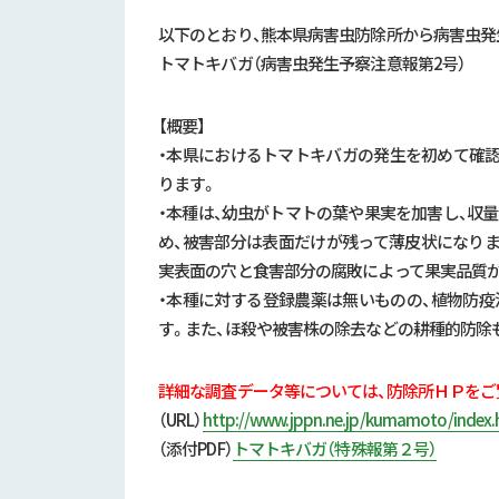
以下のとおり、熊本県病害虫防除所から病害虫発
トマトキバガ（病害虫発生予察注意報第2号）
【概要】
・本県におけるトマトキバガの発生を初めて確
ります。
・本種は、幼虫がトマトの葉や果実を加害し、収
め、被害部分は表面だけが残って薄皮状になり
実表面の穴と食害部分の腐敗によって果実品質
・本種に対する登録農薬は無いものの、植物防
す。また、ほ殺や被害株の除去などの耕種的防除
詳細な調査データ等については、防除所ＨＰをご
（URL）
http://www.jppn.ne.jp/kumamoto/index.
（添付
PDF）
トマトキバガ（特殊報第２号）