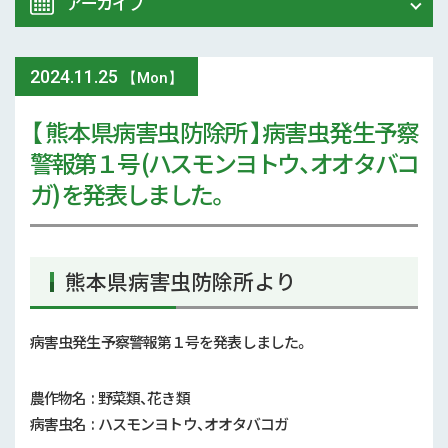
アーカイブ
令和8年 熊本地震関連情報
農業大学校
2024
.
11.25
2026年 (74)
【Mon】
イベント
【 熊本県病害虫防除所 】病害虫発生予察
2025年 (107)
警報第１号 (ハスモンヨトウ、オオタバコ
スマート農業
2024年 (125)
ガ) を発表しました。
参考文献
2023年 (139)
技術と方法
2022年 (170)
熊本県病害虫防除所より
気象
2021年 (173)
病害虫発生予察警報第１号を発表しました。
現地情報
2020年 (167)
農作物名 : 野菜類、花き類
病害虫
2019年 (5)
病害虫名 : ハスモンヨトウ、オオタバコガ