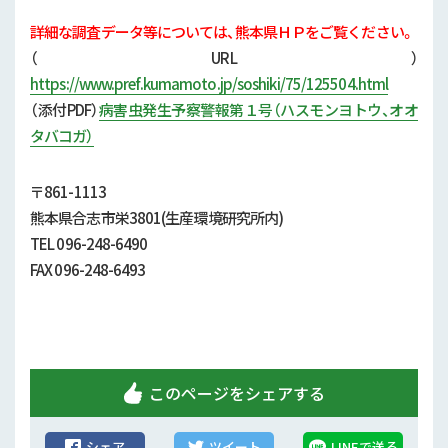
行政情報
詳細な調査データ等については、熊本県ＨＰをご覧ください。
補助事業
（URL）
https://www.pref.kumamoto.jp/soshiki/75/125504.html
試験研究
（添付
PDF）
病害虫発生予察警報第１号（ハスモンヨトウ、オオ
タバコガ）
農家紹介
〒861-1113
農業コンクール大会
熊本県合志市栄3801(生産環境研究所内)
TEL 096-248-6490
農薬
FAX 096-248-6493
このページをシェアする
シェア
ツイート
LINEで送る