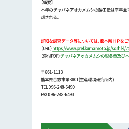
【概要】
本年のチャバネアオカメムシの越冬量は平年並
想される。
詳細な調査データ等については、熊本県ＨＰをご
（URL）
https://www.pref.kumamoto.jp/soshiki/
（添付
PDF）
チャバネアオカメムシの越冬量及び本
〒861-1113
熊本県合志市栄3801(生産環境研究所内)
TEL 096-248-6490
FAX 096-248-6493