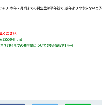
であり、本年７月頃までの発生量は平年並で、前年よりやや少ないと予
覧ください。
75/125504.html
年７月頃までの発生量について（技術情報第14号）