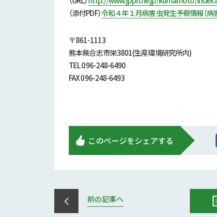
（URL）
http://www.jppn.ne.jp/kumamoto/index.
（添付
PDF）
令和４年１月病害虫発生予察情報（病
〒861-1113
熊本県合志市栄3801(生産環境研究所内)
TEL 096-248-6490
FAX 096-248-6493
このページをシェアする
前の記事へ