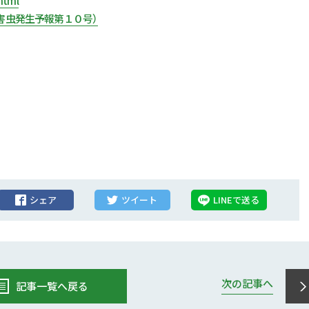
html
害虫発生予報第１０号）
シェア
ツイート
LINEで送る
次の記事へ
記事一覧へ戻る